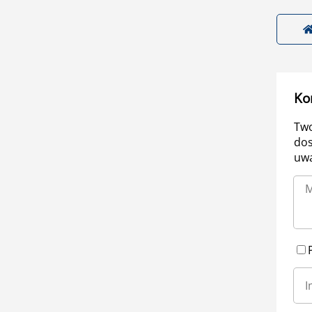
Ko
Two
dos
uwa