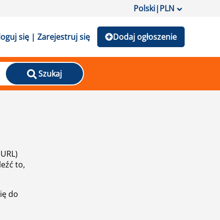
Polski
|
PLN
loguj się | Zarejestruj się
Dodaj ogłoszenie
Szukaj
(URL)
eźć to,
ię do