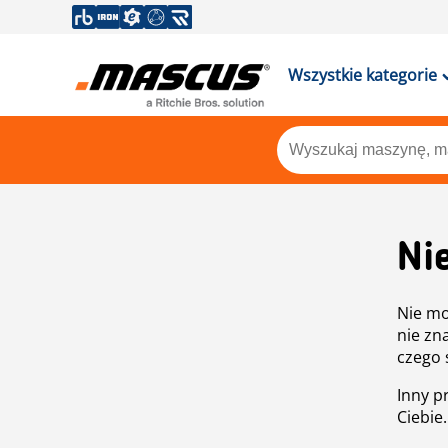
Wszystkie kategorie
Ni
Nie mo
nie zn
czego 
Inny p
Ciebie