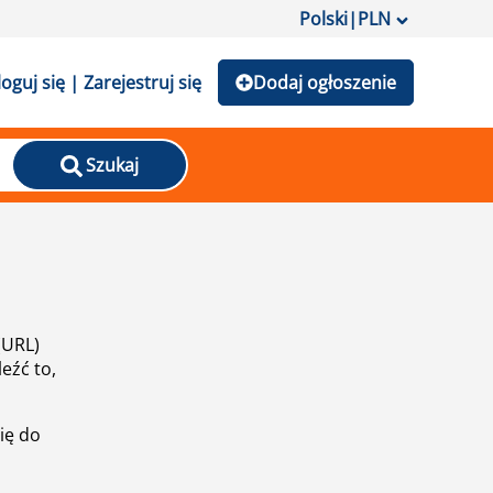
Polski
|
PLN
loguj się | Zarejestruj się
Dodaj ogłoszenie
Szukaj
(URL)
eźć to,
ię do