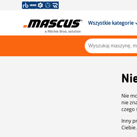
Wszystkie kategorie
Ni
Nie mo
nie zn
czego 
Inny p
Ciebie