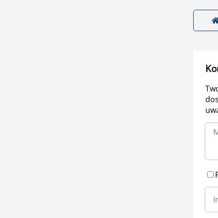
Ko
Two
dos
uwa