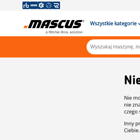
Wszystkie kategorie
Ni
Nie mo
nie zn
czego 
Inny p
Ciebie