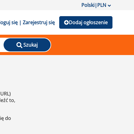
Polski
|
PLN
loguj się | Zarejestruj się
Dodaj ogłoszenie
Szukaj
(URL)
eźć to,
ię do