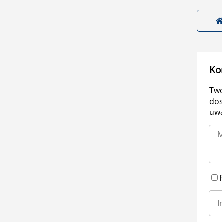
Ko
Two
dos
uwa