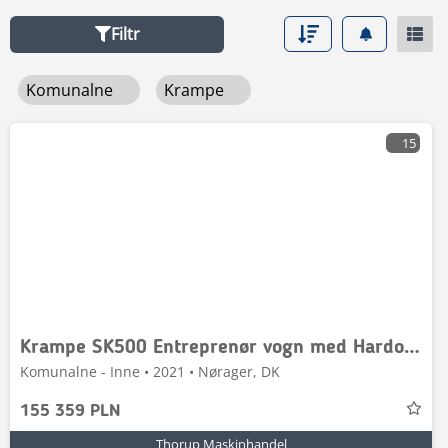
kliknij na link Wyszukiwanie Zaawansowane w lewym
górnym rogu menu.
Filtr
Komunalne
Krampe
15
Krampe SK500 Entreprenør vogn med Hardox kasse MED KOMBI
Komunalne - Inne • 2021 • Nørager, DK
155 359 PLN
Thorup Maskinhandel