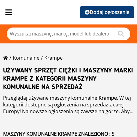
Dodaj ogłoszenie
Komunalne
Krampe
UŻYWANY SPRZĘT CIĘŻKI I MASZYNY MARKI
KRAMPE Z KATEGORII MASZYNY
KOMUNALNE NA SPRZEDAŻ
Przeglądaj używane maszyny komunalne
Krampe
. W tej
kategorii dostępne są ogłoszenia na sprzedaż z całej
Europy! Najnowsze ogłoszenia są zawsze na górze. Aby
posortować używane maszyny komunalne
Krampe
skorzystaj z opcji filtrowania widoku nad listą
produktów. Aby wyszukać daną kategorię lub model,
MASZYNY KOMUNALNE KRAMPE ZNALEZIONO : 5