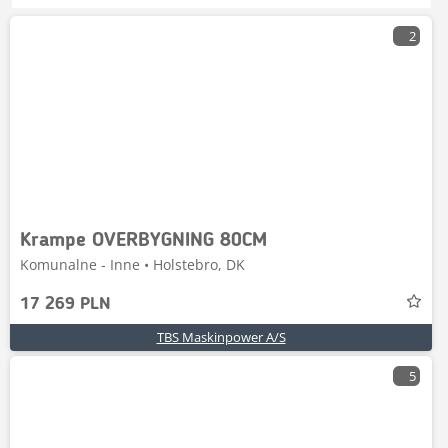
2
Krampe OVERBYGNING 80CM
Komunalne - Inne • Holstebro, DK
17 269 PLN
TBS Maskinpower A/S
5