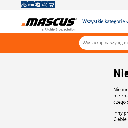
Wszystkie kategorie
Ni
Nie mo
nie zn
czego 
Inny p
Ciebie