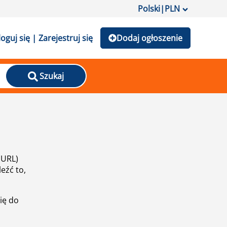
Polski
|
PLN
loguj się | Zarejestruj się
Dodaj ogłoszenie
Szukaj
(URL)
eźć to,
ię do