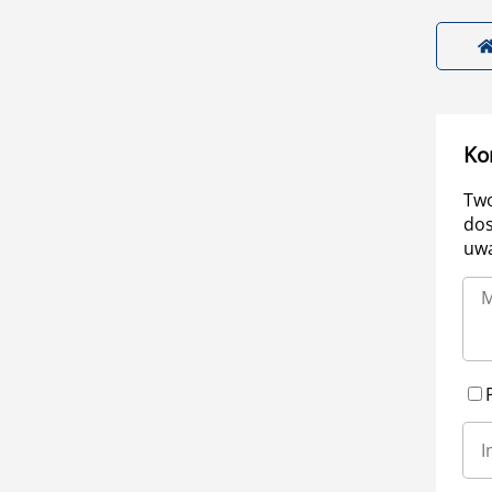
Ko
Two
dos
uwa