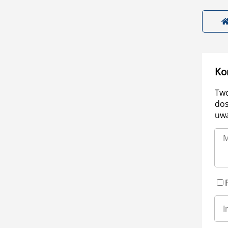
Ko
Two
dos
uwa