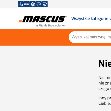
Wszystkie kategorie
Ni
Nie mo
nie zn
czego 
Inny p
Ciebie