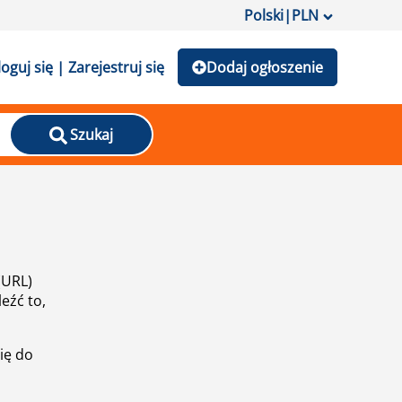
Polski
|
PLN
loguj się | Zarejestruj się
Dodaj ogłoszenie
Szukaj
(URL)
eźć to,
ię do