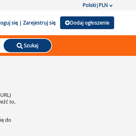
Polski
|
PLN
loguj się | Zarejestruj się
Dodaj ogłoszenie
Szukaj
(URL)
eźć to,
ię do