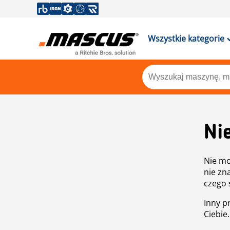
Wszystkie kategorie
Ni
Nie mo
nie zn
czego 
Inny p
Ciebie