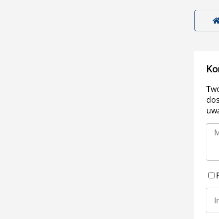
Ko
Two
dos
uwa