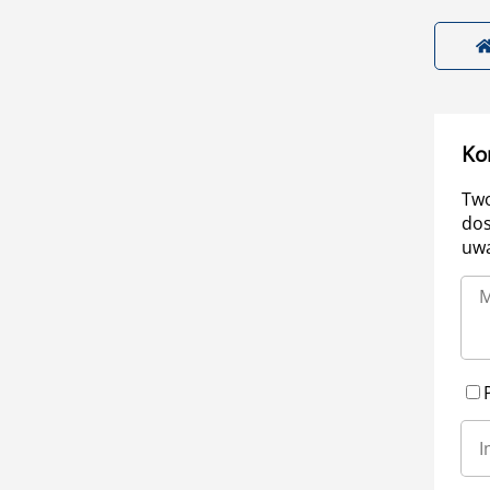
Ko
Two
dos
uwa