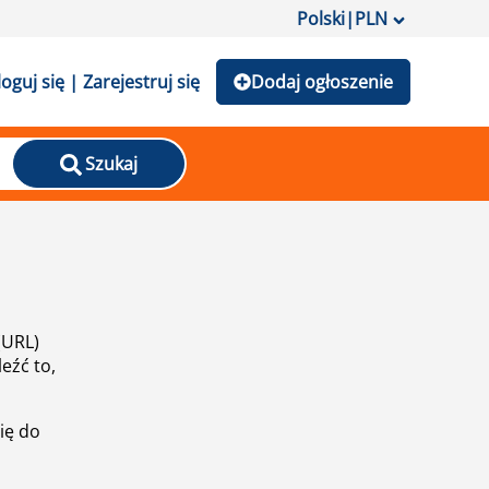
Polski
|
PLN
loguj się | Zarejestruj się
Dodaj ogłoszenie
Szukaj
(URL)
eźć to,
ię do