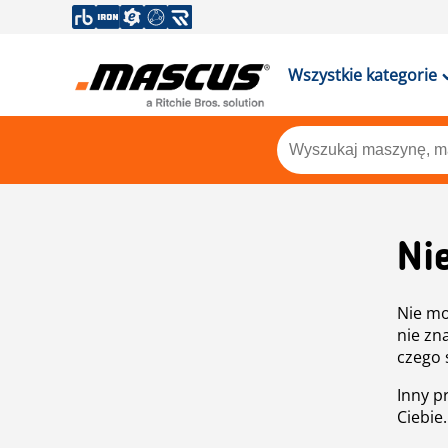
Wszystkie kategorie
Ni
Nie mo
nie zn
czego 
Inny p
Ciebie