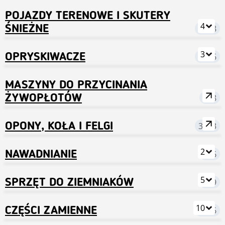
POJAZDY TERENOWE I SKUTERY
4
ŚNIEŻNE
1378
3
OPRYSKIWACZE
1556
MASZYNY DO PRZYCINANIA
ŻYWOPŁOTÓW
168
OPONY, KOŁA I FELGI
3153
2
NAWADNIANIE
526
5
SPRZĘT DO ZIEMNIAKÓW
719
10
CZĘŚCI ZAMIENNE
7506