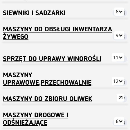
6
SIEWNIKI I SADZARKI
3594
MASZYNY DO OBSŁUGI INWENTARZA
9
ŻYWEGO
3386
11
SPRZĘT DO UPRAWY WINOROŚLI
221
MASZYNY
12
UPRAWOWE,PRZECHOWALNIE
1120
MASZYNY DO ZBIORU OLIWEK
7
MASZYNY DROGOWE I
6
ODŚNIEŻAJĄCE
2574