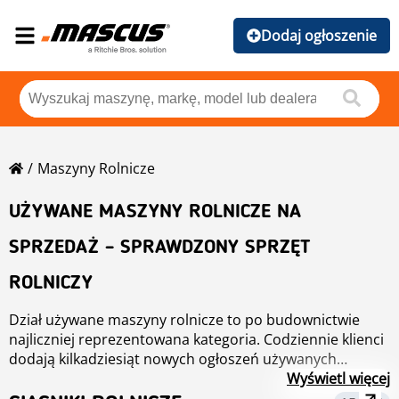
Dodaj ogłoszenie
Maszyny Rolnicze
UŻYWANE MASZYNY ROLNICZE NA
SPRZEDAŻ – SPRAWDZONY SPRZĘT
ROLNICZY
Dział używane maszyny rolnicze to po budownictwie
najliczniej reprezentowana kategoria. Codziennie klienci
dodają kilkadziesiąt nowych ogłoszeń używanych
maszyn rolniczych w jednej z ponad 50 kategorii.
Wyświetl więcej
Znajdziesz tu głównie używany sprzęt rolniczy -
traktory
,