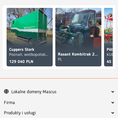
Cuppers Stork
Poznań, wielkopolskie, PL
Rasant Kombitrak 2205 SD
PL
129 040 PLN
45 16
Lokalne domeny Mascus
Firma
Produkty i usługi