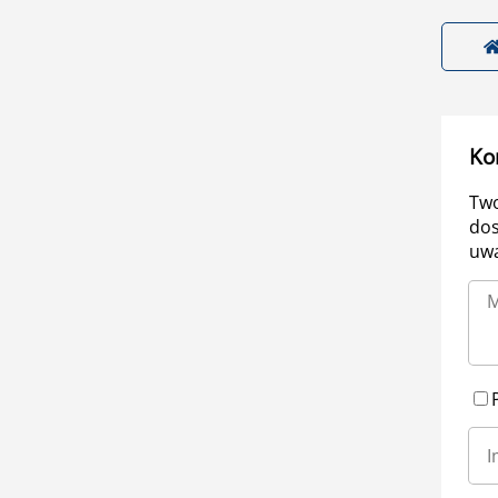
Ko
Two
dos
uwa