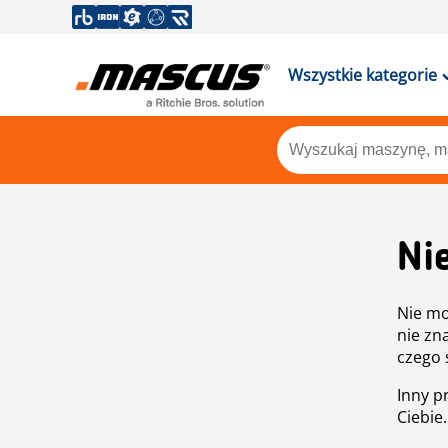
Wszystkie kategorie
Ni
Nie mo
nie zn
czego 
Inny p
Ciebie