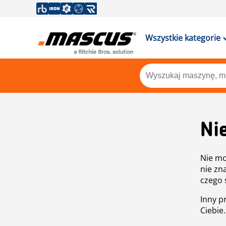
Wszystkie kategorie
Ni
Nie mo
nie zn
czego 
Inny p
Ciebie