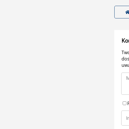
Ko
Two
dos
uwa