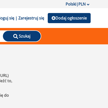
Polski
|
PLN
loguj się | Zarejestruj się
Dodaj ogłoszenie
Szukaj
(URL)
eźć to,
ię do