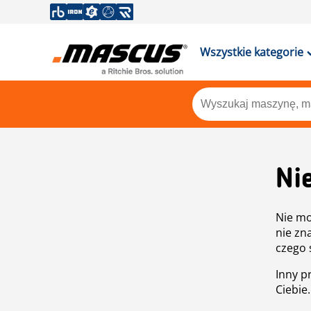
Wszystkie kategorie
Ni
Nie mo
nie zn
czego 
Inny p
Ciebie