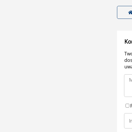
Ko
Two
dos
uwa