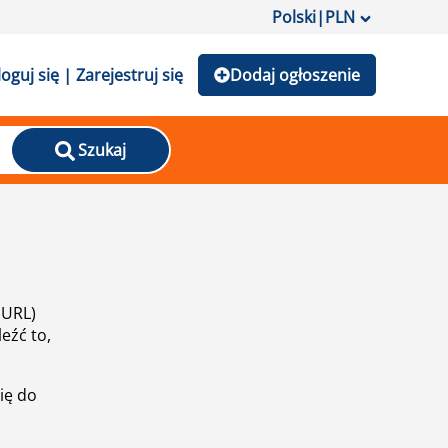
Polski
|
PLN
loguj się | Zarejestruj się
Dodaj ogłoszenie
Szukaj
(URL)
eźć to,
ię do