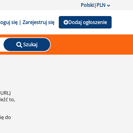
Polski
|
PLN
loguj się | Zarejestruj się
Dodaj ogłoszenie
Szukaj
(URL)
eźć to,
ię do