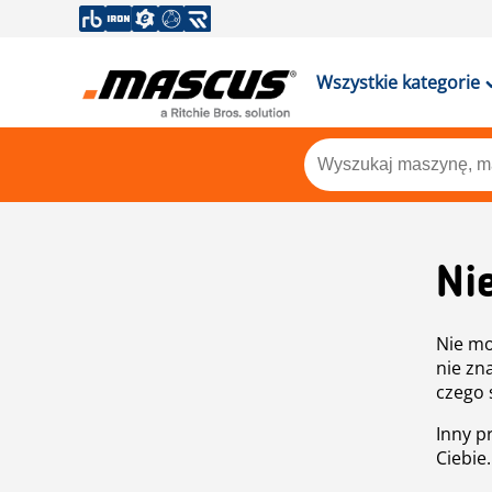
Wszystkie kategorie
Ni
Nie mo
nie zn
czego 
Inny p
Ciebie