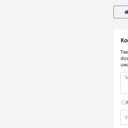
Ko
Two
dos
uwa