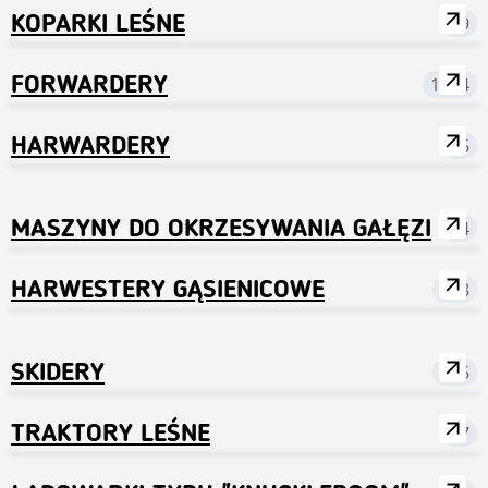
Pod każdym z linków znajdują się używane maszyny
KOPARKI LEŚNE
49
leśne z Polski, Finlandii, Szwecji, Niemiec, Norwegii i
innych krajów Europejskich.
FORWARDERY
1304
HARWARDERY
36
MASZYNY DO OKRZESYWANIA GAŁĘZI
44
HARWESTERY GĄSIENICOWE
178
SKIDERY
145
TRAKTORY LEŚNE
97