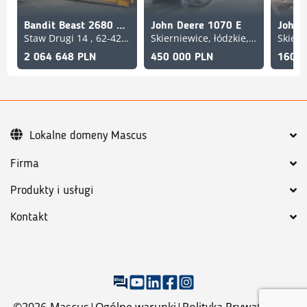
Bandit Beast 2680 XP Track
John Deere 1070 E
John 
Staw Drugi 14 , 62-420 Strzałkowo, wielkopolskie, PL
Skierniewice, łódzkie, PL
2 064 648 PLN
450 000 PLN
160 0
Lokalne domeny Mascus
Firma
Produkty i usługi
Kontakt