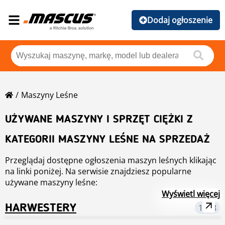
Dodaj ogłoszenie
Maszyny Leśne
UŻYWANE MASZYNY I SPRZĘT CIĘŻKI Z
KATEGORII MASZYNY LEŚNE NA SPRZEDAŻ
Przeglądaj dostępne ogłoszenia maszyn leśnych klikając
na linki poniżej. Na serwisie znajdziesz popularne
używane maszyny leśne:
Maszyny do obróbki drewna
Wyświetl więcej
Harwestery
HARWESTERY
1778
Forwardery