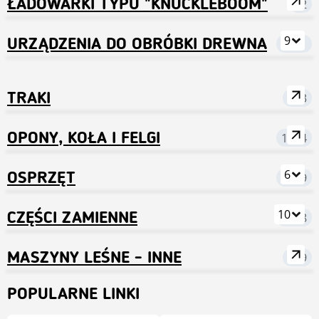
ŁADOWARKI TYPU "KNUCKLEBOOM"
72
9
URZĄDZENIA DO OBRÓBKI DREWNA
2871
TRAKI
303
OPONY, KOŁA I FELGI
1684
6
OSPRZĘT
6949
10
CZĘŚCI ZAMIENNE
9398
MASZYNY LEŚNE - INNE
689
POPULARNE LINKI