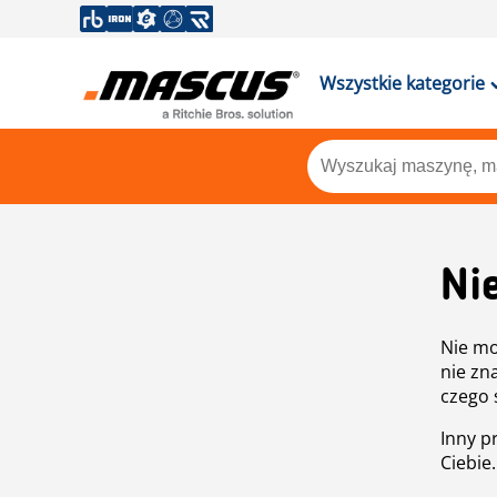
Wszystkie kategorie
Ni
Nie mo
nie zn
czego 
Inny p
Ciebie