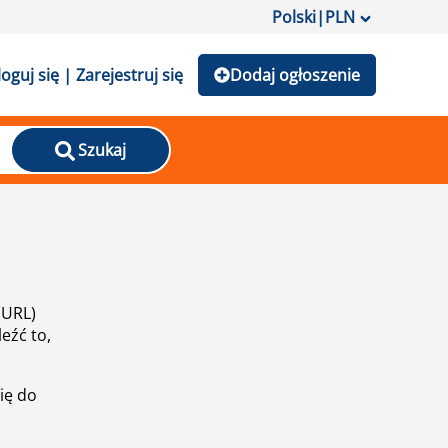
Polski
|
PLN
loguj się | Zarejestruj się
Dodaj ogłoszenie
Szukaj
(URL)
eźć to,
ię do