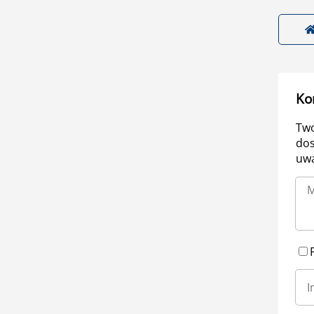
Ko
Two
dos
uwa