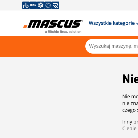
Wszystkie kategorie
Ni
Nie mo
nie zn
czego 
Inny p
Ciebie