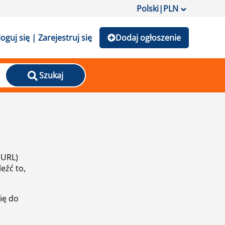
Polski
|
PLN
loguj się | Zarejestruj się
Dodaj ogłoszenie
Szukaj
(URL)
eźć to,
ię do