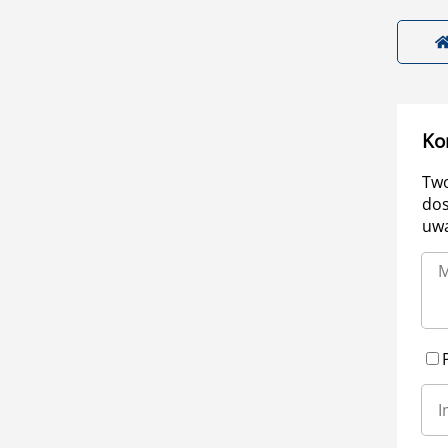
Ko
Two
dos
uwa