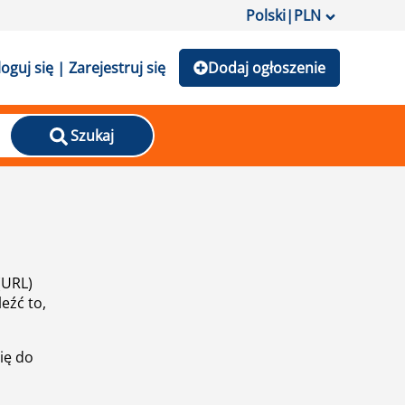
Polski
|
PLN
loguj się | Zarejestruj się
Dodaj ogłoszenie
Szukaj
(URL)
eźć to,
ię do