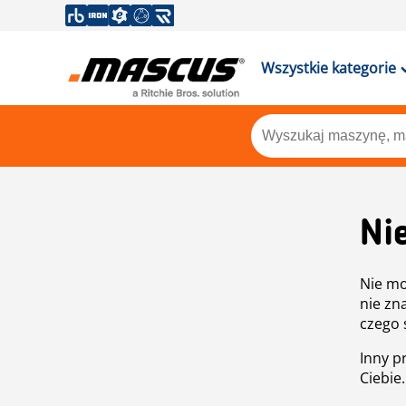
Wszystkie kategorie
Ni
Nie mo
nie zn
czego 
Inny p
Ciebie