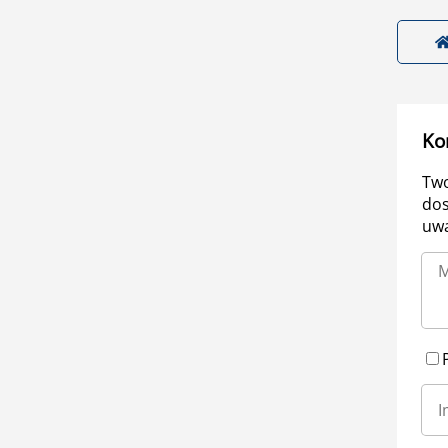
Ko
Two
dos
uwa