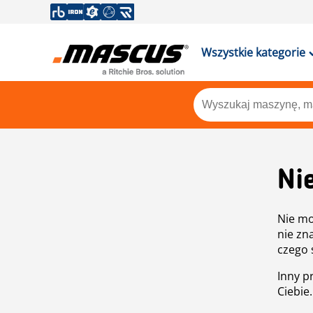
Wszystkie kategorie
Ni
Nie mo
nie zn
czego 
Inny p
Ciebie