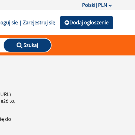
Polski
|
PLN
loguj się | Zarejestruj się
Dodaj ogłoszenie
Szukaj
(URL)
eźć to,
ię do