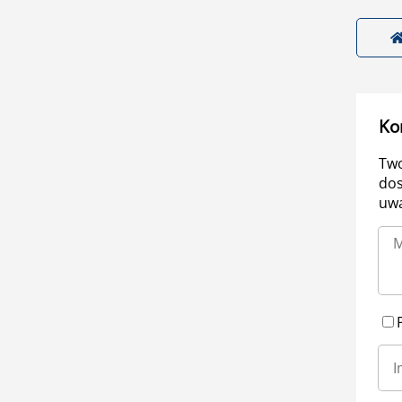
Ko
Two
dos
uwa