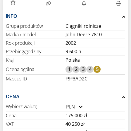
INFO
Grupa produktów
Ciągniki rolnicze
Marka / model
John Deere 7810
Rok produkcji
2002
Przebieg/godziny
9 600 h
Kraj
Polska
Ocena ogólna
1
2
3
4
5
Mascus ID
F9F3AD2C
CENA
Wybierz walutę
PLN
Cena
175 000 zł
VAT
40 250 zł