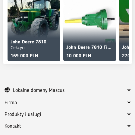
John Deere 7810
Cekcyn
John Deere 7810 Final drive/Reduction gear/Rear axle R121010
169 000 PLN
10 000 PLN
2700 
Lokalne domeny Mascus
Firma
Produkty i usługi
Kontakt