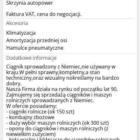
Skrzynia autopower
Faktura VAT, cena do negocjacji.
Akcesoria
Klimatyzacja
Amortyzacja przedniej osi
Hamulce pneumatyczne
Dodatkowe informacje
Ciągnik sprowadzony z Niemiec,nie używany w
kraju.W pełni sprawny,kompletny,a stan
techniczny,oraz wizualny nokreślamy na bardzo
dobry.
Nasza Firma działa na rynku od początku lat 90.
Zajmujemy się sprzedażą ciągników i maszyn
rolniczych sprowadzanych z Niemiec.
W ofercie posiadamy:
- ciągniki rolnicze (ok 150 szt)
- kombajny zbożowe
- duży wybór maszyn rolniczych (ok 300 szt)
- opony do ciągników i maszyn rolniczych (z
niewielkim zużyciem)
- koła wąskie i bliźniacze do ciągników rolniczych