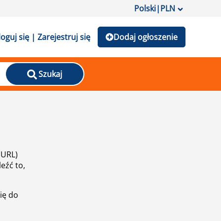
Polski
|
PLN
loguj się | Zarejestruj się
Dodaj ogłoszenie
Szukaj
(URL)
eźć to,
ię do