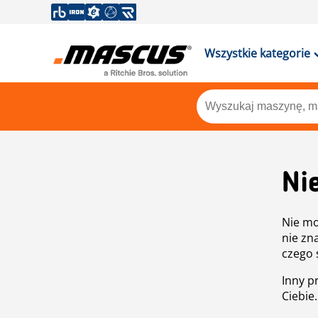
Wszystkie kategorie
Ni
Nie mo
nie zn
czego 
Inny p
Ciebie