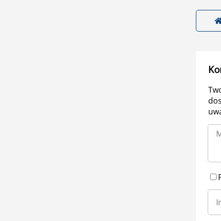
Ko
Two
dos
uwa