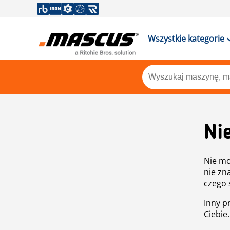
Wszystkie kategorie
Ni
Nie mo
nie zn
czego 
Inny p
Ciebie