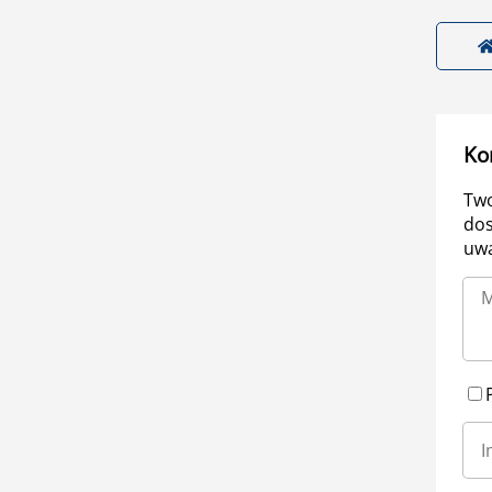
Ko
Two
dos
uwa