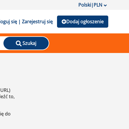
Polski
|
PLN
loguj się | Zarejestruj się
Dodaj ogłoszenie
Szukaj
(URL)
eźć to,
ię do