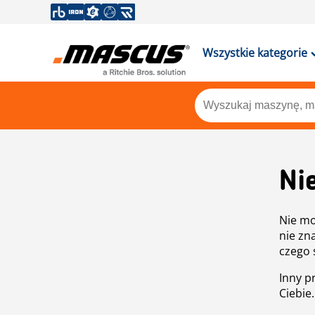
Wszystkie kategorie
Ni
Nie mo
nie zn
czego 
Inny p
Ciebie