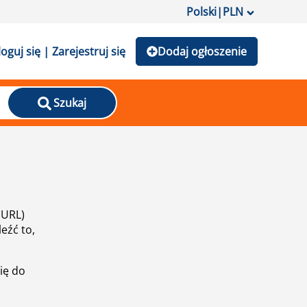
Polski
|
PLN
loguj się | Zarejestruj się
Dodaj ogłoszenie
Szukaj
(URL)
eźć to,
ię do