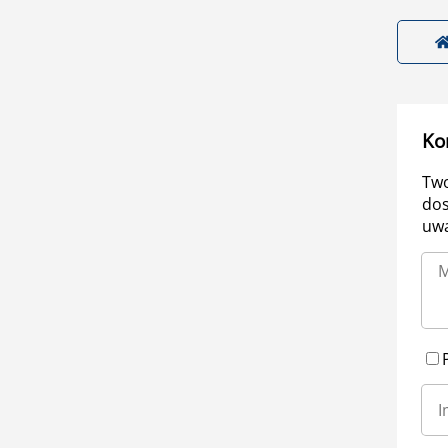
Ko
Two
dos
uwa