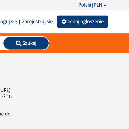
Polski
|
PLN
loguj się | Zarejestruj się
Dodaj ogłoszenie
Szukaj
(URL)
eźć to,
ię do