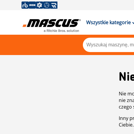
Wszystkie kategorie
Ni
Nie mo
nie zn
czego 
Inny p
Ciebie