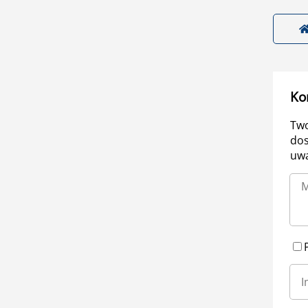
Ko
Two
dos
uwa