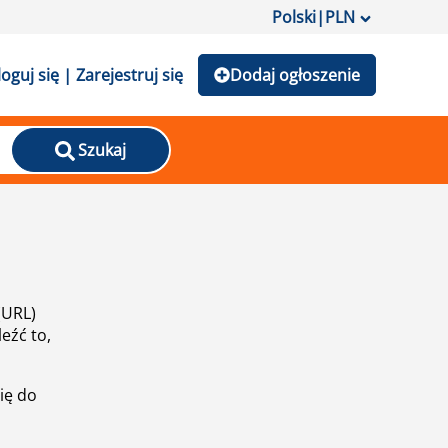
Polski
|
PLN
loguj się | Zarejestruj się
Dodaj ogłoszenie
Szukaj
(URL)
eźć to,
ię do