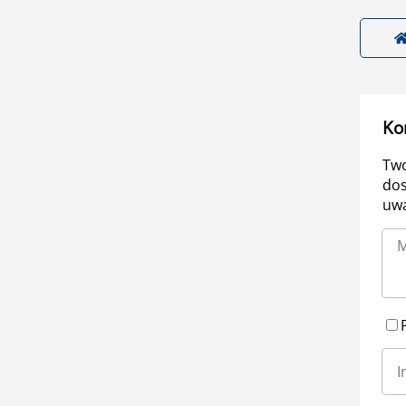
Ko
Two
dos
uwa