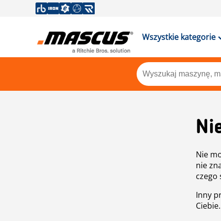
Wszystkie kategorie
Ni
Nie mo
nie zn
czego 
Inny p
Ciebie