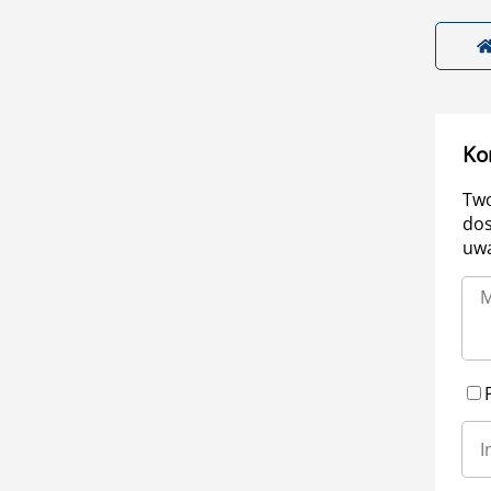
Ko
Two
dos
uwa