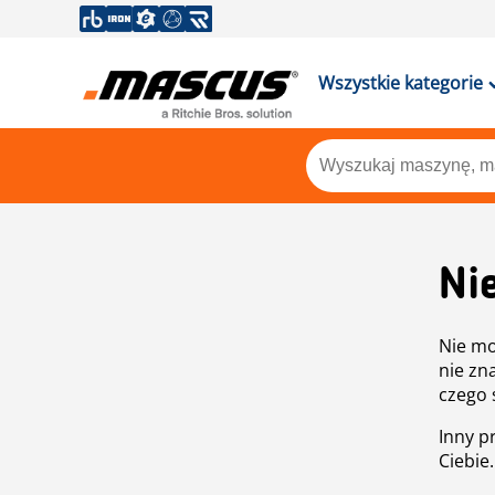
Wszystkie kategorie
Ni
Nie mo
nie zn
czego 
Inny p
Ciebie