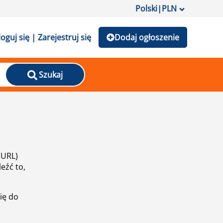
Polski
|
PLN
loguj się | Zarejestruj się
Dodaj ogłoszenie
Szukaj
(URL)
eźć to,
ię do