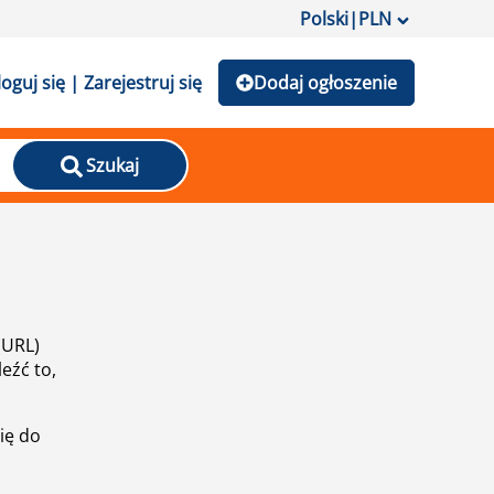
Polski
|
PLN
loguj się | Zarejestruj się
Dodaj ogłoszenie
Szukaj
(URL)
eźć to,
ię do