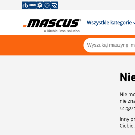
Wszystkie kategorie
Ni
Nie mo
nie zn
czego 
Inny p
Ciebie