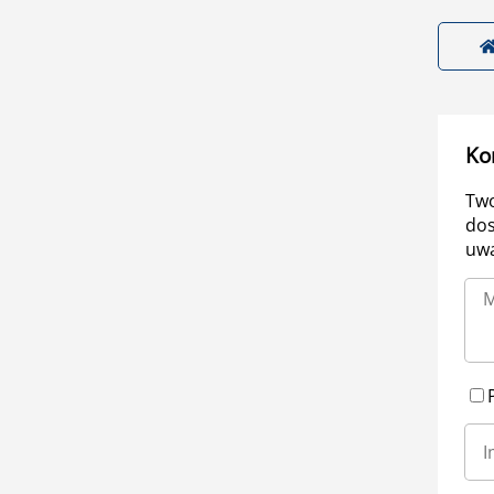
Ko
Two
dos
uwa