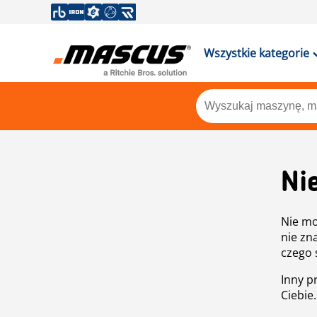
Wszystkie kategorie
Ni
Nie mo
nie zn
czego 
Inny p
Ciebie