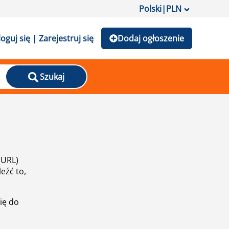
Polski
|
PLN
loguj się | Zarejestruj się
Dodaj ogłoszenie
Szukaj
(URL)
eźć to,
ię do