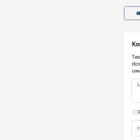
Ko
Two
dos
uwa