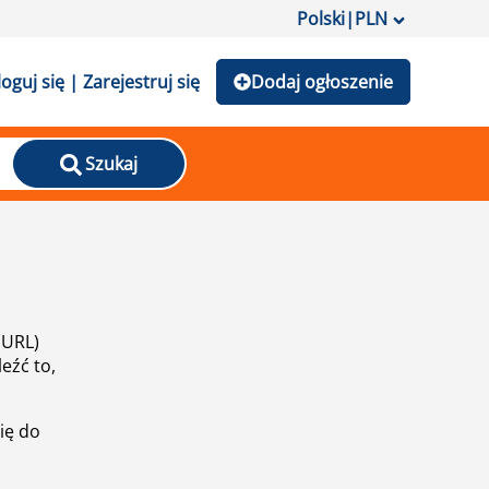
Polski
|
PLN
loguj się | Zarejestruj się
Dodaj ogłoszenie
Szukaj
(URL)
eźć to,
ię do