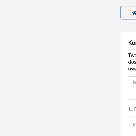
Ko
Two
dos
uwa