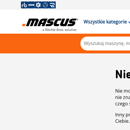
Wszystkie kategorie
Ni
Nie mo
nie zn
czego 
Inny p
Ciebie