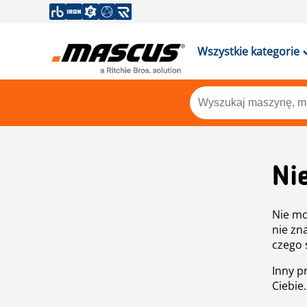
Wszystkie kategorie
Ni
Nie mo
nie zn
czego 
Inny p
Ciebie