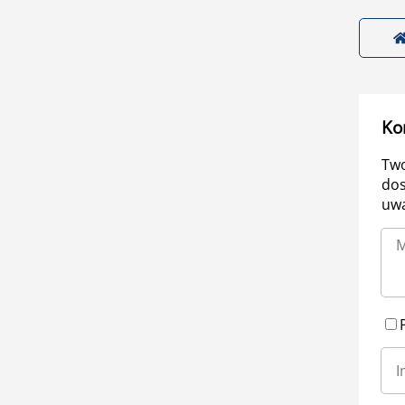
Ko
Two
dos
uwa