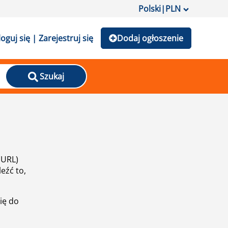
Polski
|
PLN
loguj się | Zarejestruj się
Dodaj ogłoszenie
Szukaj
(URL)
eźć to,
ię do