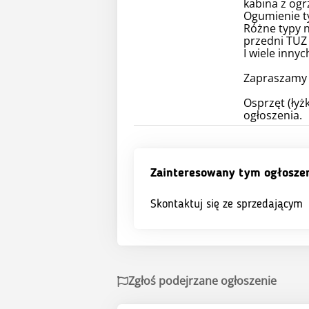
kabina z ogr
Ogumienie t
Różne typy 
przedni TUZ
I wiele innyc
Zapraszamy 
Osprzęt (łyż
ogłoszenia.
Zainteresowany tym ogłosze
Skontaktuj się ze sprzedającym
Zgłoś podejrzane ogłoszenie