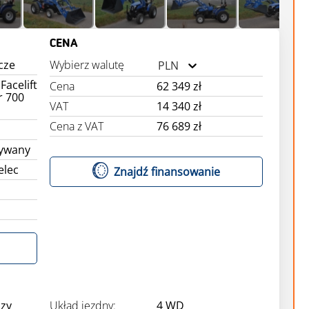
CENA
icze
Wybierz walutę
PLN
Facelift
Cena
62 349 zł
r 700
VAT
14 340 zł
Cena z VAT
76 689 zł
żywany
elec
Znajdź finansowanie
czy
Układ jezdny:
4 WD