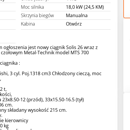
Moc silnika
18,0 kW (24,5 KM)
Skrzynia biegów
Manualna
Kabina
Otwórz
ogłoszenia jest nowy ciągnik Solis 26 wraz z
czołowym Metal-Technik model MTS 700
ciągnika :
bishi, 3 cyl. Poj.1318 cm3 Chłodzony cieczą, moc
,
2 t,
ości,
 23x8.50-12 (przód), 33x15.50-16.5 (tył)
06 cm.
nny składany wysokość 215 cm.
.
e kierownicy
0 kg