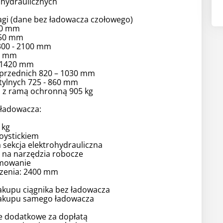
 hydraulicznych
agi (dane bez ładowacza czołowego)
10 mm
950 mm
00 - 2100 mm
0 mm
 1420 mm
 przednich 820 – 1030 mm
tylnych 725 - 860 mm
 z ramą ochronną 905 kg
 ładowacza:
 kg
oystickiem
ia sekcja elektrohydrauliczna
na narzędzia robocze
mowanie
zenia: 2400 mm
akupu ciągnika bez ładowacza
akupu samego ładowacza
 dodatkowe za dopłatą