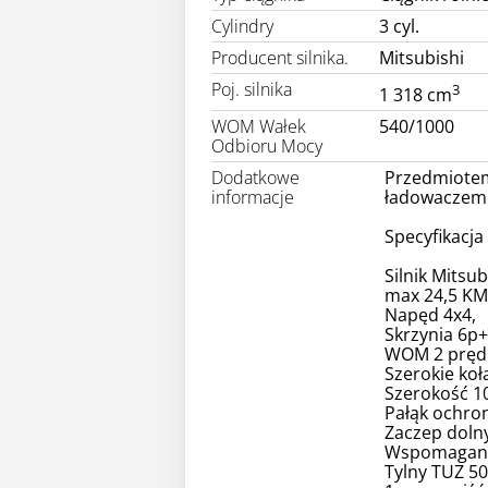
Cylindry
3 cyl.
Producent silnika.
Mitsubishi
Poj. silnika
3
1 318 cm
WOM Wałek
540/1000
Odbioru Mocy
Dodatkowe
Przedmiotem 
informacje
ładowaczem 
Specyfikacja 
Silnik Mitsu
max 24,5 KM
Napęd 4x4,
Skrzynia 6p+
WOM 2 prędk
Szerokie koła
Szerokość 1
Pałąk ochro
Zaczep dolny
Wspomagani
Tylny TUZ 50