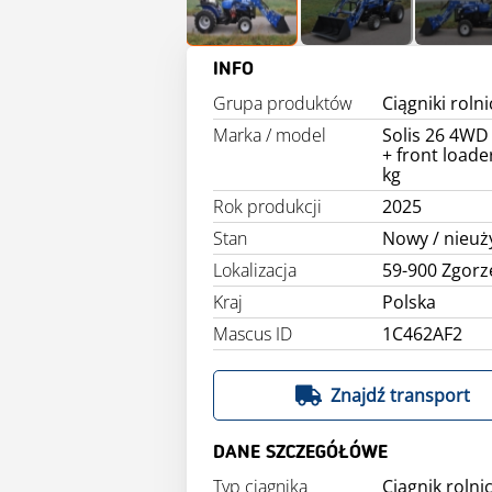
INFO
Grupa produktów
Ciągniki roln
Marka / model
Solis 26 4WD 
+ front loade
kg
Rok produkcji
2025
Stan
Nowy / nieu
Lokalizacja
59-900 Zgorz
Kraj
Polska
Mascus ID
1C462AF2
Znajdź transport
DANE SZCZEGÓŁÓWE
Typ ciągnika
Ciągnik rolni