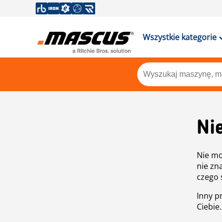
Wszystkie kategorie
Ni
Nie mo
nie zn
czego 
Inny p
Ciebie