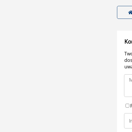
Ko
Two
dos
uwa