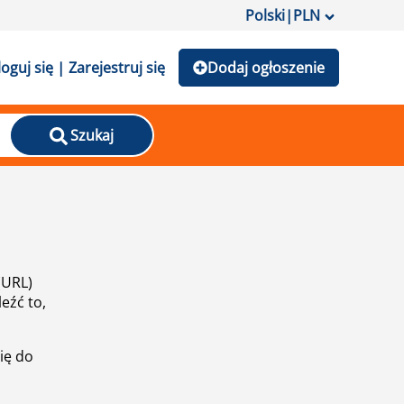
Polski
|
PLN
loguj się | Zarejestruj się
Dodaj ogłoszenie
Szukaj
(URL)
eźć to,
ię do