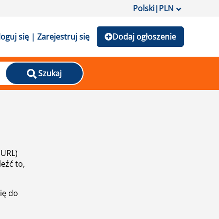
Polski
|
PLN
loguj się | Zarejestruj się
Dodaj ogłoszenie
Szukaj
(URL)
eźć to,
ię do