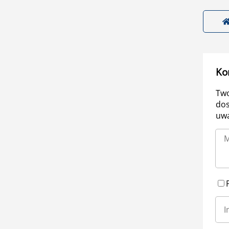
Ko
Two
dos
uwa