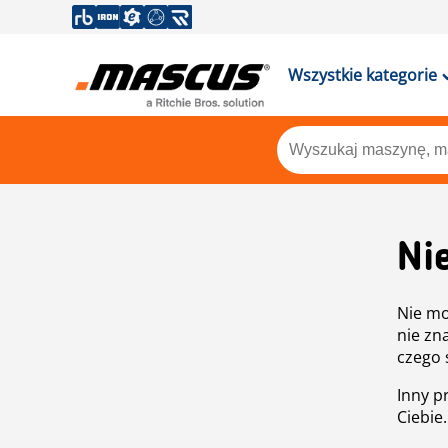
Wszystkie kategorie
Ni
Nie mo
nie zn
czego 
Inny p
Ciebie