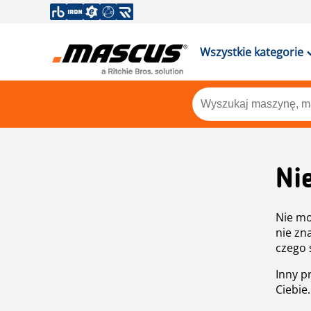
Wszystkie kategorie
Ni
Nie mo
nie zn
czego 
Inny p
Ciebie