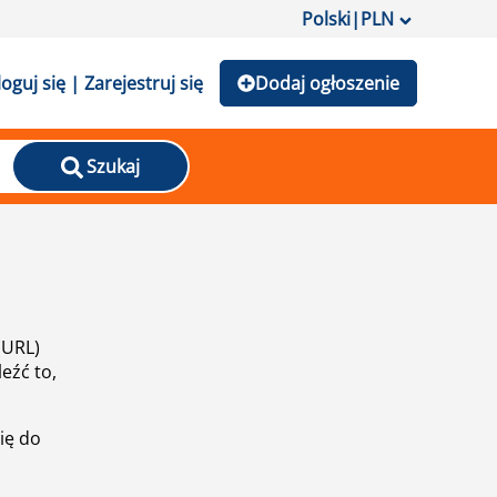
Polski
|
PLN
loguj się | Zarejestruj się
Dodaj ogłoszenie
Szukaj
(URL)
eźć to,
ię do