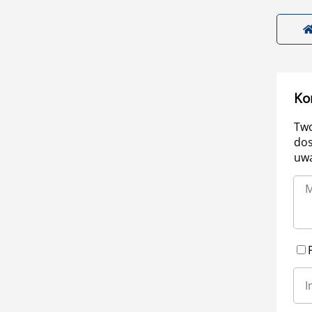
Ko
Two
dos
uwa