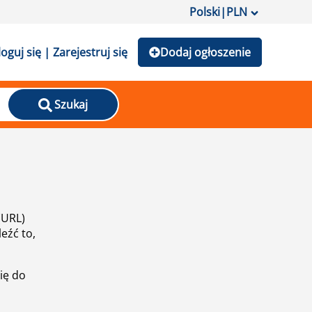
Polski
|
PLN
loguj się | Zarejestruj się
Dodaj ogłoszenie
Szukaj
(URL)
eźć to,
ię do