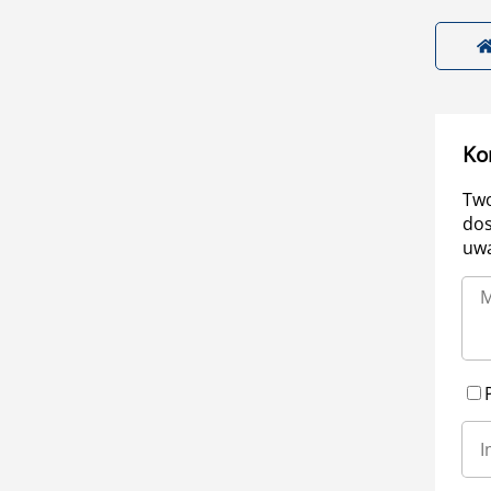
Ko
Two
dos
uwa