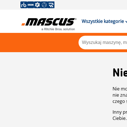
Wszystkie kategorie
Ni
Nie mo
nie zn
czego 
Inny p
Ciebie