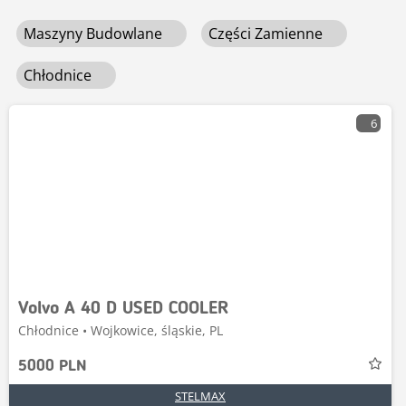
sprzętu do szerokiego zakresu zastosowań — od
zawsze znajdziesz nowe możliwości modernizacji swojej
Maszyny Budowlane
Części Zamienne
ciężkich prac przemysłowych po wyspecjalizowane
floty. Przeglądaj naszą ofertę chłodnice już dziś i
zadania na placu budowy.
zdobądź sprzęt, którego potrzebuje Twój plac budowy!
Chłodnice
6
Volvo A 40 D USED COOLER
Chłodnice • Wojkowice, śląskie, PL
5000 PLN
STELMAX