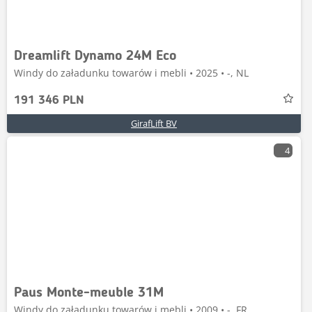
Dreamlift Dynamo 24M Eco
Windy do załadunku towarów i mebli • 2025 • -, NL
191 346 PLN
GirafLift BV
4
Paus Monte-meuble 31M
Windy do załadunku towarów i mebli • 2009 • -, FR