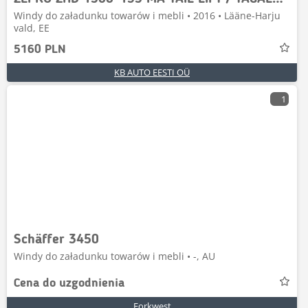
Windy do załadunku towarów i mebli • 2016 • Lääne-Harju
vald, EE
5160 PLN
KB AUTO EESTI OÜ
1
Schäffer 3450
Windy do załadunku towarów i mebli • -, AU
Cena do uzgodnienia
Forkwest