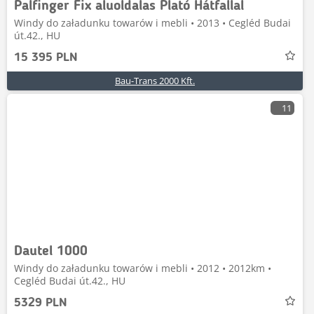
Palfinger Fix aluoldalas Plató Hátfallal
Windy do załadunku towarów i mebli • 2013 • Cegléd Budai
út.42., HU
15 395 PLN
Bau-Trans 2000 Kft.
11
Dautel 1000
Windy do załadunku towarów i mebli • 2012 • 2012km •
Cegléd Budai út.42., HU
5329 PLN