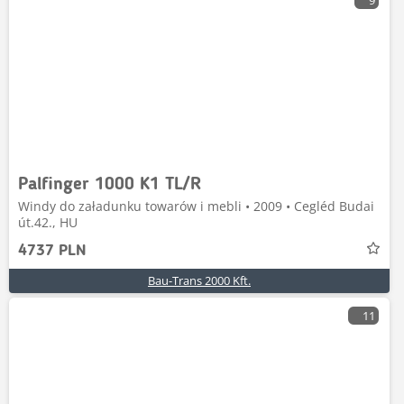
9
Palfinger 1000 K1 TL/R
Windy do załadunku towarów i mebli • 2009 • Cegléd Budai
út.42., HU
4737 PLN
Bau-Trans 2000 Kft.
11