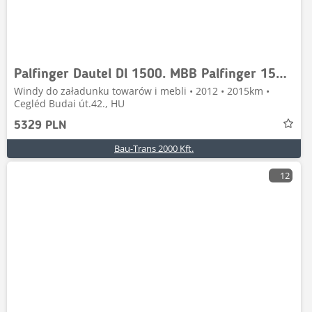
Palfinger Dautel Dl 1500. MBB Palfinger 1500 KL
Windy do załadunku towarów i mebli • 2012 • 2015km •
Cegléd Budai út.42., HU
5329 PLN
Bau-Trans 2000 Kft.
12