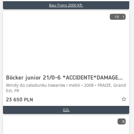
Bau-Trans 2000 Kft.
19
1
Böcker junior 21/0-6 *ACCIDENTE*DAMAGED*UNFALL*
Windy do załadunku towarów i mebli • 2008 • FRAIZE, Grand
Est, FR
23 650 PLN
G2L
8