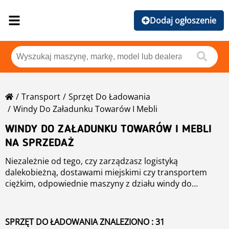
Dodaj ogłoszenie
Transport
Sprzęt Do Ładowania
Windy Do Załadunku Towarów I Mebli
WINDY DO ZAŁADUNKU TOWARÓW I MEBLI
NA SPRZEDAŻ
Niezależnie od tego, czy zarządzasz logistyką
dalekobieżną, dostawami miejskimi czy transportem
ciężkim, odpowiednie maszyny z działu windy do
załadunku towarów i mebli są Ci niezbędne. Na Mascus
Niezależnie od tego, czy szukasz pojedynczej ciężarówki,
oferujemy szeroki wybór maszyn w kategorii windy do
czy modernizujesz całą flotę, Mascus pomoże Ci znaleźć
załadunku towarów i mebli, w tym windy do załadunku
niezawodne i opłacalne rozwiązania transportowe.
SPRZĘT DO ŁADOWANIA ZNALEZIONO : 31
towarów i mebli, dostępnych od dealerów, operatorów
Zacznij przeglądać już dziś i odkryj wysokiej jakości