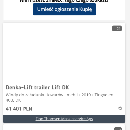
Nie możesz znaleźć, tego czego szukasz?
Umieść ogłoszenie Kupię
21
Denka-Lift trailer Lift DK
Windy do załadunku towarów i mebli • 2019 • Tingvejen
40B, DK
41 401 PLN
Finn Thomsen Maskinservice Aps