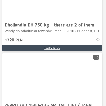
Dhollandia DH 750 kg - there are 2 of them
Windy do załadunku towarów i mebli • 2010 • Budapest, HU
1720 PLN
Laslo Truck
6
ZEPRO ZHD 1500-135 MA TAIL LIFT / TAGALUUKTÕSTUK