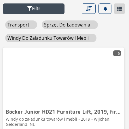
flot i firm transportowych w całym kraju i poza nim.
maszyny w kategorii windy do załadunku towarów i
Filtr
Nasza platforma umożliwia porównanie pojazdów
mebli, które zapewnią płynność Twoich działań.
nowych i używanych, przegląd kluczowych parametrów
Transport
Sprzęt Do Ładowania
technicznych oraz bezpośredni kontakt ze
sprzedawcami.
Windy Do Załadunku Towarów I Mebli
6
Böcker Junior HD21 Furniture Lift, 2019, first owner
Windy do załadunku towarów i mebli • 2019 • Wijchen,
Gelderland, NL