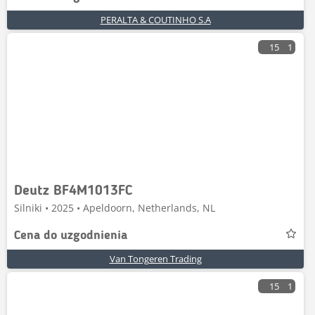
PERALTA & COUTINHO S.A
15
1
Deutz BF4M1013FC
Silniki • 2025 • Apeldoorn, Netherlands, NL
Cena do uzgodnienia
Van Tongeren Trading
15
1