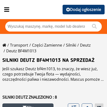
Dodaj ogłoszenie
Transport
Części Zamienne
Silniki
Deutz
Deutz BF4M1013
SILNIKI DEUTZ BF4M1013 NA SPRZEDAŻ
Jeśli szukasz Deutz bf4m1013, to znaczy, że wiesz już,
czego potrzebuje Twoja flota — wydajności,
oszczędności paliwa i niezawodności. Mascus pomoże Ci
znaleźć odpowiednie maszyny w kategorii silniki
Niezależnie od tego, czy potrzebujesz silniki, z Mascus
dopasowane do potrzeb logistyki, przewozów
wyszukiwanie jest proste. Porównuj oferty, sprawdzaj
towarowych lub transportu specjalistycznego.
kluczowe parametry techniczne i kontaktuj się
SILNIKI DEUTZ ZNALEZIONO : 8
Oferujemy nowe i używane Deutz bf4m1013 od
bezpośrednio ze sprzedawcami, aby uzyskać najlepszą
operatorów flot, firm transportowych oraz
ofertę. Znajdź i kup swoje kolejne Deutz bf4m1013 z