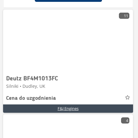
11
Deutz BF4M1013FC
Silniki • Dudley, UK
Cena do uzgodnienia
F&J Engines
4