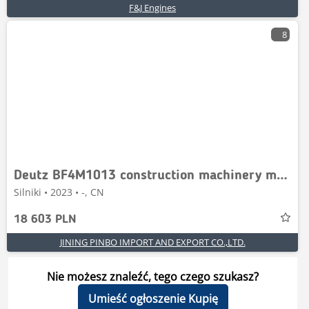
F&J Engines
8
Deutz BF4M1013 construction machinery motor
Silniki • 2023 • -, CN
18 603 PLN
JINING PINBO IMPORT AND EXPORT CO.,LTD.
Nie możesz znaleźć, tego czego szukasz?
Umieść ogłoszenie Kupię