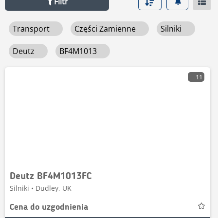
Filtr
autoryzowanych dealerów z kraju i całej Europy,
pełnym zaufaniem na Mascus.
zapewniając dostęp do dobrze utrzymanych pojazdów w
Transport
Części Zamienne
Silniki
konkurencyjnych cenach.
Deutz
BF4M1013
11
Deutz BF4M1013FC
Silniki • Dudley, UK
Cena do uzgodnienia