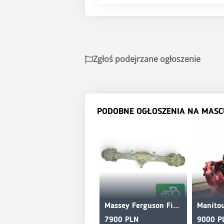
Zgłoś podejrzane ogłoszenie
PODOBNE OGŁOSZENIA NA MASC
Massey Ferguson Final drive Steering knuckle Hub Reducer Axle
7900 PLN
9000 P