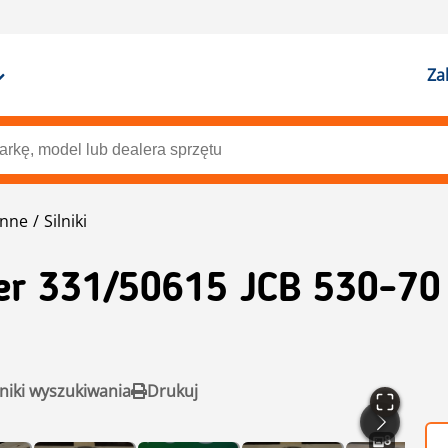
Za
enne
Silniki
er 331/50615 JCB 530-70
niki wyszukiwania
Drukuj
8