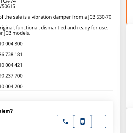
 TCA-74
1/50615
of the sale is a vibration damper from a JCB 530-70
riginal, functional, dismantled and ready for use.
er JCB models.
0 004 300
6 738 181
0 004 421
0 237 700
0 004 200
niem?