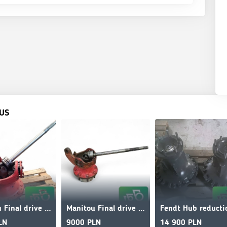
US
Manitou Final drive Steering knuckle Hub Axle shaft Clark
Manitou Final drive steering knuckle hub axle shaft clark
LN
9000 PLN
14 900 PLN