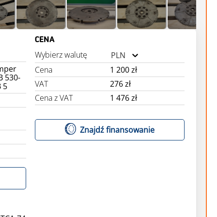
CENA
Wybierz walutę
PLN
amper
Cena
1 200 zł
B 530-
VAT
276 zł
 5
Cena z VAT
1 476 zł
e
Znajdź finansowanie