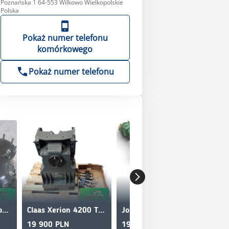
Poznańska 1 64-553 Wilkowo Wielkopolskie
Polska
Pokaż numer telefonu
komórkowego
Pokaż numer telefonu
Fendt Hub reduction gear R716152150100
Claas Xerion 4200 TRAC VC PTO 07746200 Rockinger RO889B2
John Deere 3420 ZF Front Axle 4475436126
19 900 PLN
19 000 PLN
26 