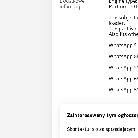
Dodatkowe
Engine type:
informacje
Part no.: 33
The subject 
loader.
The part is o
Also fits oth
WhatsApp 51
WhatsApp 88
WhatsApp 51
WhatsApp 69
WhatsApp 51
Zainteresowany tym ogłosze
Skontaktuj się ze sprzedającym