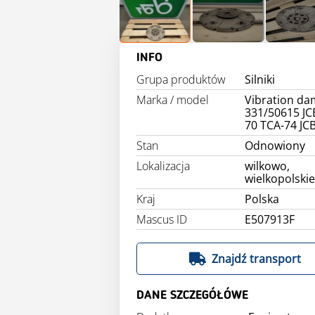
INFO
Grupa produktów
Silniki
Marka / model
Vibration d
331/50615 JC
70 TCA-74 JCB
Stan
Odnowiony
Lokalizacja
wilkowo,
wielkopolski
Kraj
Polska
Mascus ID
E507913F
Znajdź transport
DANE SZCZEGÓŁÓWE