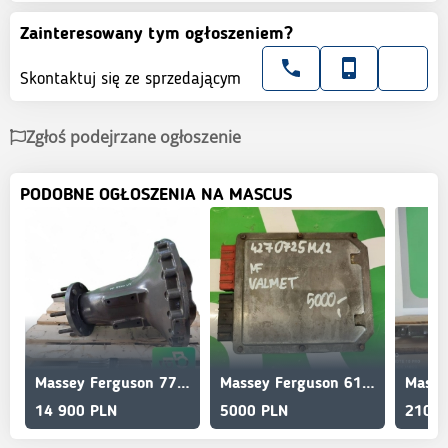
Zainteresowany tym ogłoszeniem?
Skontaktuj się ze sprzedającym
Zgłoś podejrzane ogłoszenie
PODOBNE OGŁOSZENIA NA MASCUS
Massey Ferguson 7720 Dyna-VT Rear final drive 716161150024 Reducer
Massey Ferguson 6120 Computer Controller ECU Module 4270725M12
14 900 PLN
5000 PLN
2100 