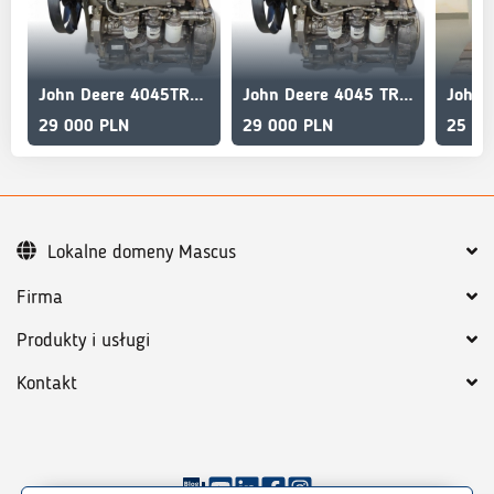
John Deere 4045TRT72
John Deere 4045 TRT 72 Motor CLAAS CELTIS 456
29 000 PLN
29 000 PLN
25 00
Lokalne domeny Mascus
Firma
Produkty i usługi
Kontakt