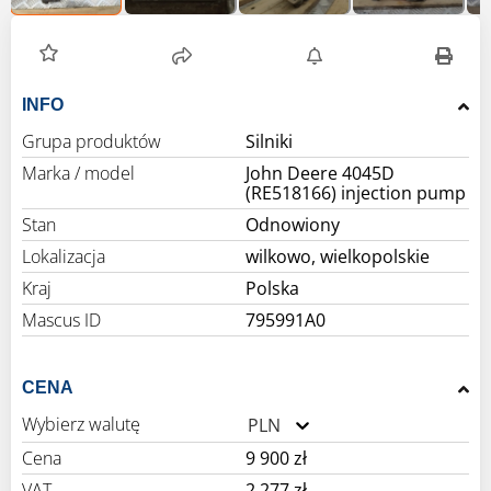
INFO
Grupa produktów
Silniki
Marka / model
John Deere 4045D
(RE518166) injection pump
Stan
Odnowiony
Lokalizacja
wilkowo, wielkopolskie
Kraj
Polska
Mascus ID
795991A0
CENA
Wybierz walutę
PLN
Cena
9 900 zł
VAT
2 277 zł