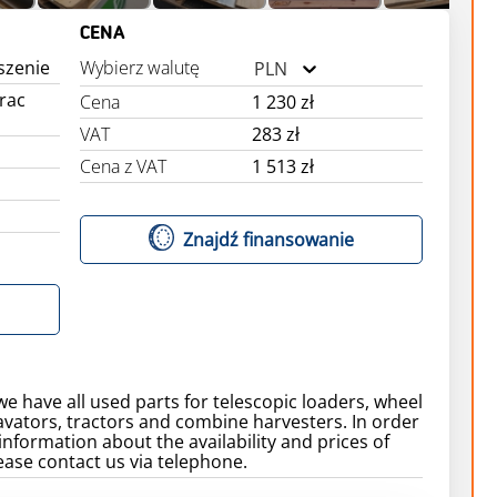
CENA
szenie
Wybierz walutę
PLN
trac
Cena
1 230 zł
VAT
283 zł
Cena z VAT
1 513 zł
Znajdź finansowanie
we have all used parts for telescopic loaders, wheel
avators, tractors and combine harvesters. In order
information about the availability and prices of
ease contact us via telephone.