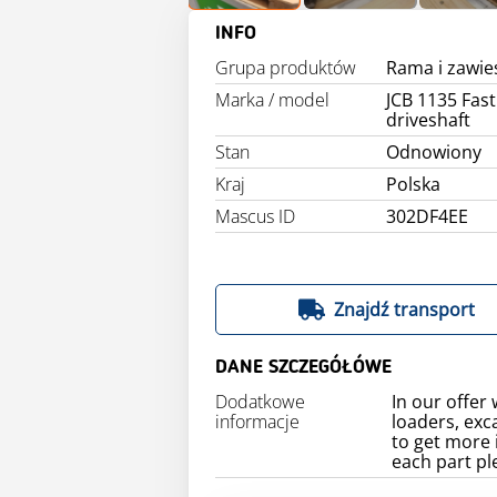
INFO
Grupa produktów
Rama i zawie
Marka / model
JCB 1135 Fas
driveshaft
Stan
Odnowiony
Kraj
Polska
Mascus ID
302DF4EE
Znajdź transport
DANE SZCZEGÓŁÓWE
Dodatkowe
In our offer 
informacje
loaders, exc
to get more 
each part pl