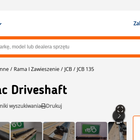
Za
enne
Rama I Zawieszenie
JCB
JCB 135
c Driveshaft
niki wyszukiwania
Drukuj
8