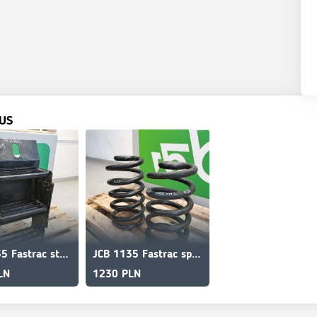
US
JCB 1135 Fastrac stairs
JCB 1135 Fastrac spring bridge
LN
1230 PLN