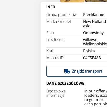
INFO
Grupa produktów
Przekładnie
Marka / model
New Holland
axle
Stan
Odnowiony
Lokalizacja
wilkowo,
wielkopolski
Kraj
Polska
Mascus ID
04C5E48B
Znajdź transport
DANE SZCZEGÓŁÓWE
Dodatkowe
In our offer 
informacje
loaders, exc
to get more 
each part pl