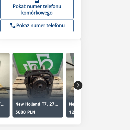
Pokaż numer telefonu
komórkowego
Pokaż numer telefonu
New Holland T 7.270 steering rod
New Holland T7. 270 (84192850) case WOM
New Holland T7. 270 (47489625) crossover
3600 PLN
12 900 PLN