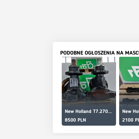
PODOBNE OGŁOSZENIA NA MASC
New Holland T7.270 Complete reduction gear 47471900 CNH
8500 PLN
2100 P