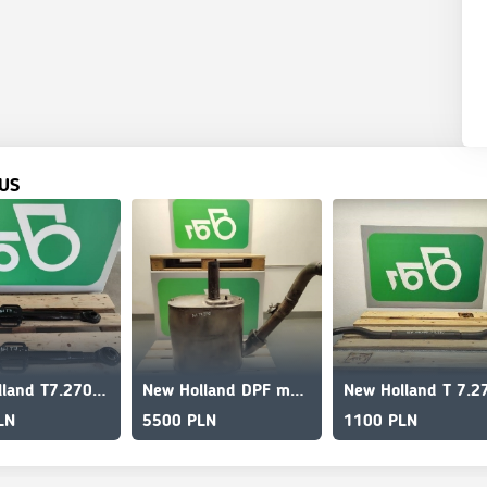
US
New Holland T7.270 rear linkage hanger
New Holland DPF muffler 84396513 NEW HOLLAND T7.270
LN
5500 PLN
1100 PLN