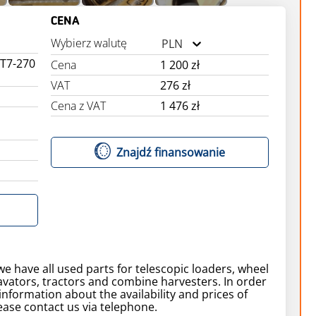
CENA
Wybierz walutę
PLN
 T7-270
Cena
1 200 zł
VAT
276 zł
Cena z VAT
1 476 zł
e
Znajdź finansowanie
we have all used parts for telescopic loaders, wheel
avators, tractors and combine harvesters. In order
information about the availability and prices of
ease contact us via telephone.