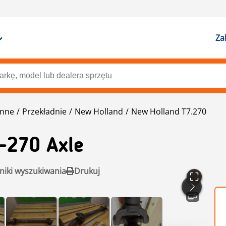
Za
enne
Przekładnie
New Holland
New Holland T7.270
-270 Axle
niki wyszukiwania
Drukuj
5