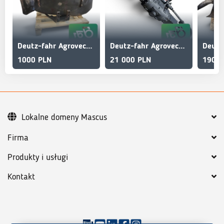
Deutz-fahr Agrovector 30.7 Mudguard frame
Deutz-fahr Agrovector 30.7 Drive axle 371717 Carraro 26.20M
1000 PLN
21 000 PLN
1900 
Lokalne domeny Mascus
Firma
Produkty i usługi
Kontakt