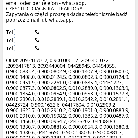
email oder per telefon - whatsapp.
CZĘŚCI DO CIĄGNIKA - TRAKTORA.
Zapytania o części proszę składać telefonicznie bądź
poprzez email lub whatsapp.
Tel
Tel
Tel
OEM: 2093417012, 0.900.0001.7, 2093401072
,2093417813, 2093440004, 04428945, 04454955,
0.900.0883.4, 0.900.0802.9, 0.900.1407.9, 0.900.0803.0,
0.900.1408.0, 0.900.0124.5, 0.900.0802.8, 0.900.0124.9,
0.900.0451.9, 0.900.2261.0, 0.900.0885.4, 04431727,
0.900.0877.3, 0.900.0802.5, 0.010.2889.0, 0.900.1363.9,
0.900.1364.0, 0.900.0954.9, 0.900.0953.9, 0.900.1577.3,
0.010.2890.1, 0.010.2889.1, 0.010.2942.2, 0.010.2891.1,
04423724, 0.900.1622.6, 04417604, 0.010.2909.2,
0.900.1623.7, 0.010.2910.2, 0.900.1901.0, 0.900.0883.9,
0.010.2910.0, 0.900.1598.2, 0.900.1386.2, 0.900.0487.9,
0.900.1466.0, 0.900.0954.7, 04435202, 04438483,
0.900.1380.7, 0.900.0881.6, 0.900.0954.8, 0.900.1380.8,
0.900.1380.6, 04415690, 0.900.1380.6, 0.900.0881.7,
0.900.0071.0, 0.900.1381.1, 04423721, 0.900.1381.1,