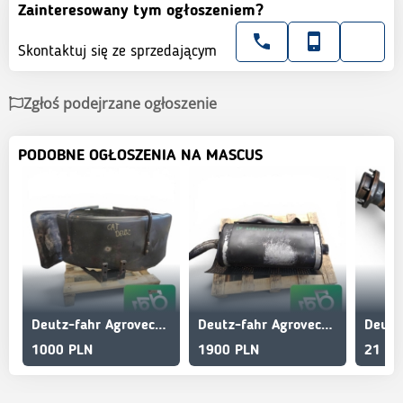
Zainteresowany tym ogłoszeniem?
Skontaktuj się ze sprzedającym
Zgłoś podejrzane ogłoszenie
PODOBNE OGŁOSZENIA NA MASCUS
Deutz-fahr Agrovector 30.7 Mudguard frame
Deutz-fahr Agrovector 35.7 Exhaust Pipe Muffler
1000 PLN
1900 PLN
21 00