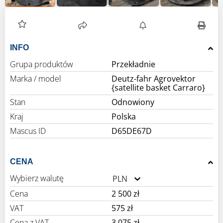
INFO
Grupa produktów
Przekładnie
Marka / model
Deutz-fahr Agrovektor
{satellite basket Carraro}
Stan
Odnowiony
Kraj
Polska
Mascus ID
D65DE67D
CENA
Wybierz walutę
PLN
Cena
2 500 zł
VAT
575 zł
Cena z VAT
3 075 zł