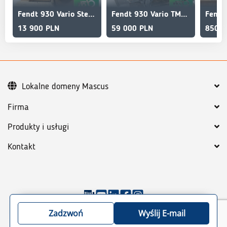
Fendt 930 Vario Steering knuckle, reduction gear, hub 97
Fendt 930 Vario TMS Vario gearbox ML 200 Agco G926103009
13 900 PLN
59 000 PLN
8500 
Lokalne domeny Mascus
Firma
Produkty i usługi
Kontakt
©
2026
Mascus
Ogólne warunki
Polityka Prywatności
Zadzwoń
Wyślij E-mail
Mapa strony