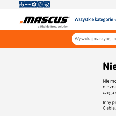
Wszystkie kategorie
Ni
Nie mo
nie zn
czego 
Inny p
Ciebie