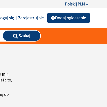
Polski
|
PLN
loguj się | Zarejestruj się
Dodaj ogłoszenie
Szukaj
(URL)
eźć to,
ię do