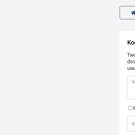
Ko
Two
dos
uwa