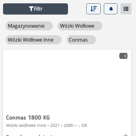
górnym rogu menu.
Filtr
Magazynowanie
Wózki Widłowe
Wózki Widłowe Inne
Conmas
9
Conmas 1800 KG
Wózki widłowe inne • 2021 • 208h • -, DK