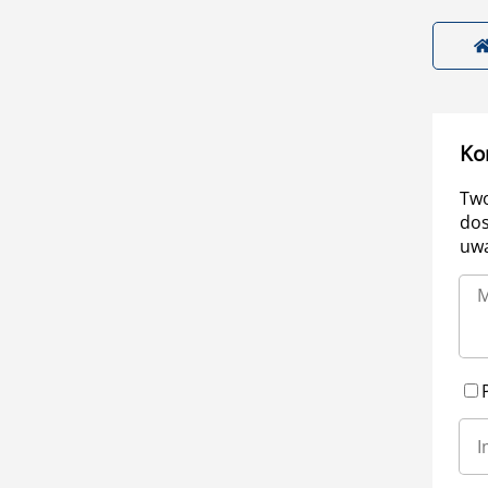
Ko
Two
dos
uwa