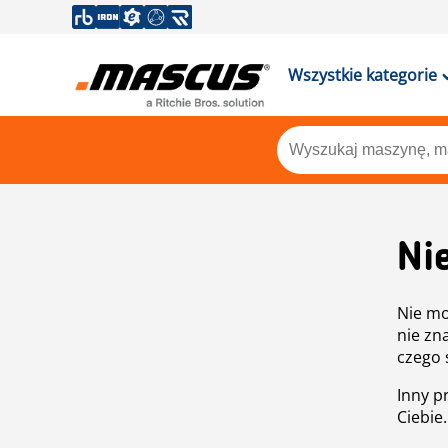
Wszystkie kategorie
Ni
Nie mo
nie zn
czego 
Inny p
Ciebie