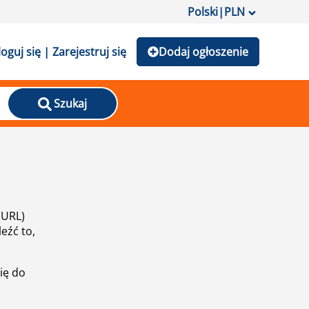
Polski
|
PLN
loguj się | Zarejestruj się
Dodaj ogłoszenie
Szukaj
(URL)
eźć to,
ię do