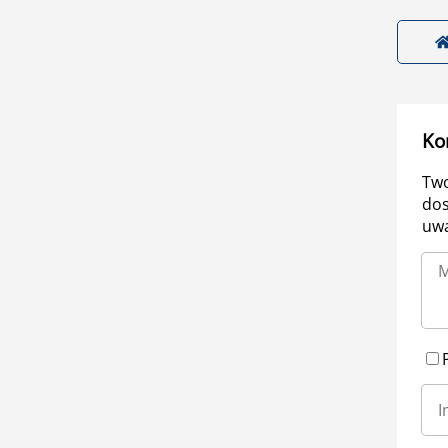
Ko
Two
dos
uwa