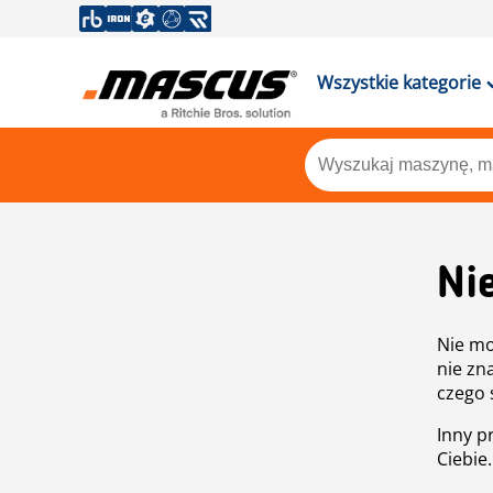
Wszystkie kategorie
Ni
Nie mo
nie zn
czego 
Inny p
Ciebie