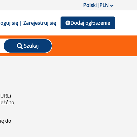
Polski
|
PLN
loguj się | Zarejestruj się
Dodaj ogłoszenie
Szukaj
(URL)
eźć to,
ię do