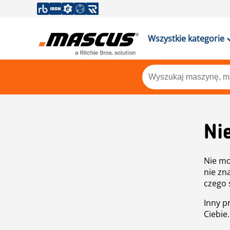
Wszystkie kategorie
Ni
Nie mo
nie zn
czego 
Inny p
Ciebie